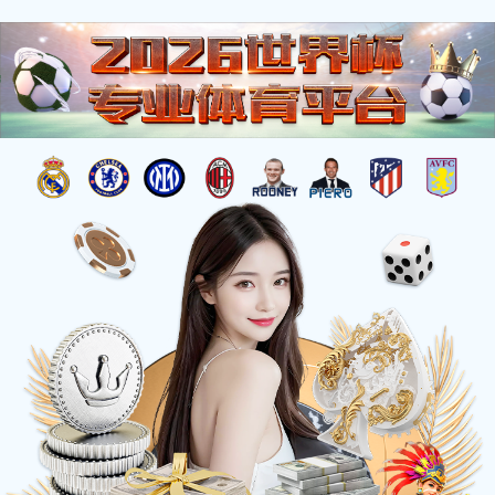
注册入口
华体会官网
—— 比赛数