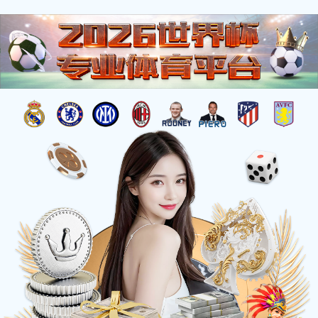
注册入口
华体会官网
—— 比赛数